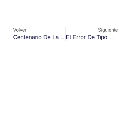
Prev
Ne
Volver
Siguiente
Centenario De La Escuela Álvarez Sánchez Colombia
El Error De Tipo Y El Error De Prohibición En El COIP
"Asesoramiento legal
excelente: sus derechos