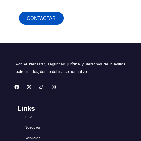
siempre protegidos."
CONTACTAR
Por el bienestar, seguridad jurídica y derechos de nuestros
patrocinados, dentro del marco normativo.
F
X
T
I
a
-
i
n
c
t
k
s
e
w
t
t
b
i
o
a
Links
o
t
k
g
o
t
r
k
e
a
Inicio
r
m
Nosotros
Servicios